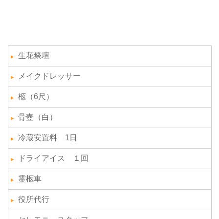
生花祭壇
メイクドレッサー
柩（6尺）
骨壺（白）
冷蔵安置料 1日
ドライアイス １回
霊柩車
役所代行