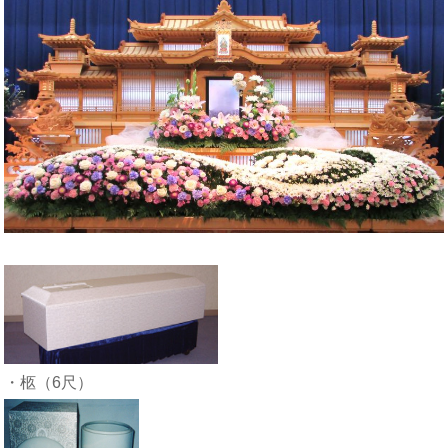
・柩（6尺）