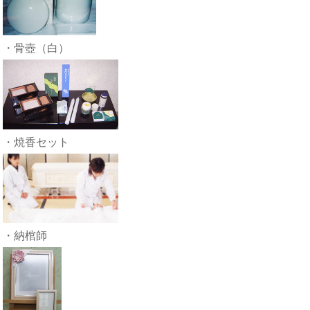
・骨壺（白）
・焼香セット
・納棺師