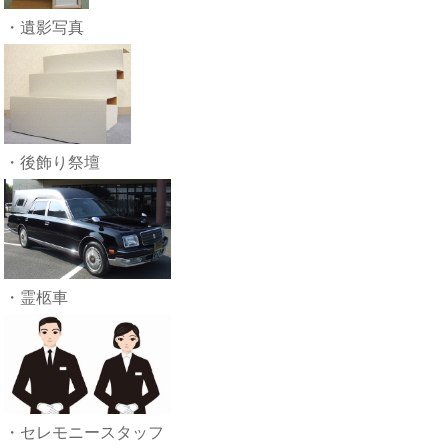
・遺影写真
・後飾り祭壇
・霊柩車
・セレモニースタッフ